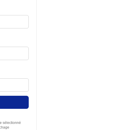
re sélectionné
rchage