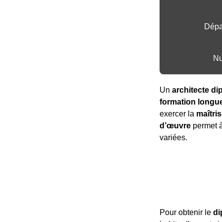
Dépa
Nu
Un
architecte d
formation longue
exercer la
maîtri
d’œuvre
permet à 
variées.
Pour obtenir le
di