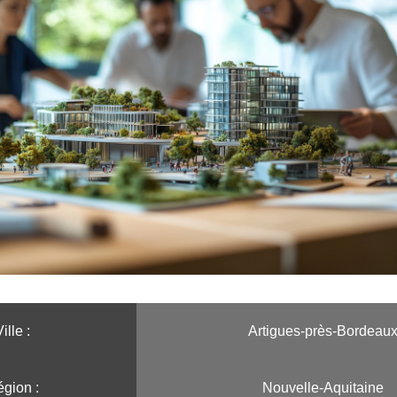
ille :️
Artigues-près-Bordeau
gion :️
Nouvelle-Aquitaine