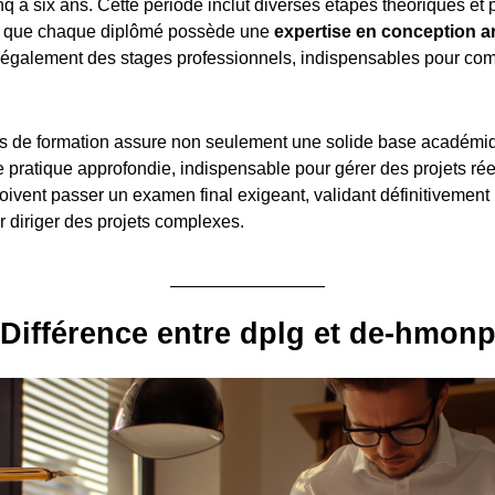
q à six ans. Cette période inclut diverses étapes théoriques et 
si que chaque diplômé possède une
expertise en conception ar
également des stages professionnels, indispensables pour com
.
s de formation assure non seulement une solide base académiq
pratique approfondie, indispensable pour gérer des projets réel
oivent passer un examen final exigeant, validant définitivement 
diriger des projets complexes.
Différence entre dplg et de-hmon