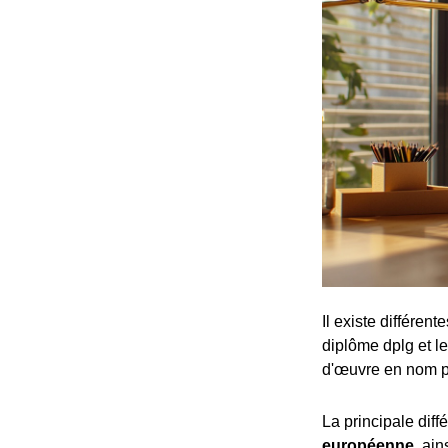
Il existe différen
diplôme dplg et le
d'œuvre en nom p
La principale dif
européenne
, ai