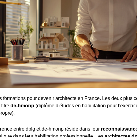
tes formations pour devenir architecte en France. Les deux plus c
 titre
de-hmonp
(diplôme d'études en habilitation pour l'exercic
ropre).
férence entre dplg et de-hmonp réside dans leur
reconnaissance
nsi que dans leur habilitation professionnelle. Les
architectes d