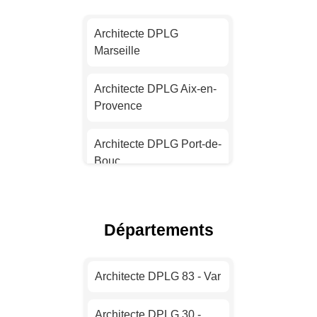
Architecte DPLG Nantes
Architecte DPLG
Marseille
Architecte DPLG
Strasbourg
Architecte DPLG Aix-en-
Provence
Architecte DPLG
Montpellier
Architecte DPLG Port-de-
Bouc
Architecte DPLG
Bordeaux
Architecte DPLG La
Ciotat
Architecte DPLG Lille
Départements
Architecte DPLG Arles
Architecte DPLG Rennes
Architecte DPLG 83 - Var
Architecte DPLG
Architecte DPLG Reims
Marignane
Architecte DPLG 30 -