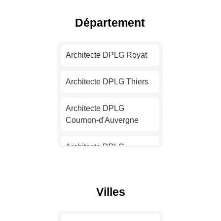
Architecte DPLG Nice
Département
Architecte DPLG Nantes
Architecte DPLG Royat
Architecte DPLG
Strasbourg
Architecte DPLG Thiers
Architecte DPLG
Architecte DPLG
Montpellier
Cournon-d'Auvergne
Architecte DPLG
Architecte DPLG
Bordeaux
Chamalières
Architecte DPLG Lille
Architecte DPLG
Villes
Cébazat
Architecte DPLG Rennes