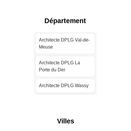
Toulouse
Architecte DPLG Nice
Département
Architecte DPLG Nantes
Architecte DPLG Val-de-
Meuse
Architecte DPLG
Strasbourg
Architecte DPLG La
Porte du Der
Architecte DPLG
Montpellier
Architecte DPLG Wassy
Architecte DPLG
Bordeaux
Architecte DPLG
Bologne
Architecte DPLG Lille
Villes
Architecte DPLG