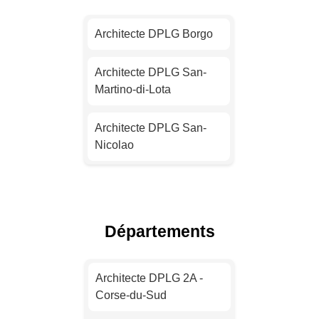
Architecte DPLG Nantes
Architecte DPLG Borgo
Architecte DPLG
Strasbourg
Architecte DPLG San-
Martino-di-Lota
Architecte DPLG
Montpellier
Architecte DPLG San-
Nicolao
Architecte DPLG
Bordeaux
Architecte DPLG
Prunelli-di-Fiumorbo
Architecte DPLG Lille
Départements
Architecte DPLG L'Île-
Rousse
Architecte DPLG Rennes
Architecte DPLG 2A -
Architecte DPLG Furiani
Corse-du-Sud
Architecte DPLG Reims