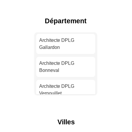
Toulouse
Architecte DPLG Nice
Département
Architecte DPLG Nantes
Architecte DPLG
Gallardon
Architecte DPLG
Strasbourg
Architecte DPLG
Bonneval
Architecte DPLG
Montpellier
Architecte DPLG
Vernouillet
Architecte DPLG
Bordeaux
Architecte DPLG
Châteaudun
Architecte DPLG Lille
Villes