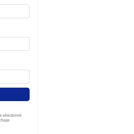
re sélectionné
rchage