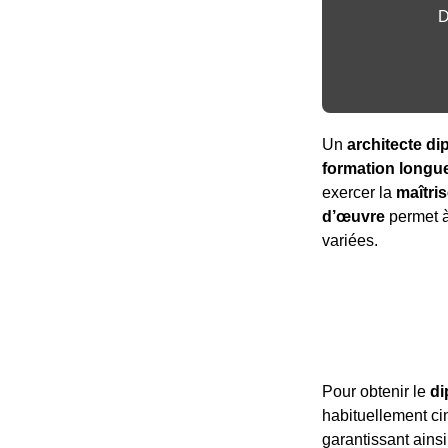
D
Un
architecte d
formation longue
exercer la
maîtri
d’œuvre
permet à 
variées.
Pour obtenir le
di
habituellement cin
garantissant ain