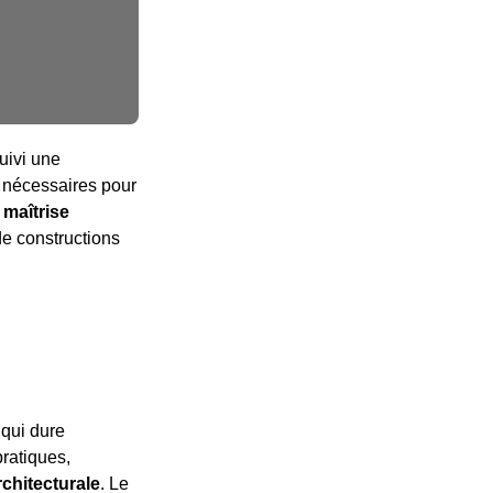
uivi une
s nécessaires pour
a maîtrise
de constructions
 qui dure
pratiques,
chitecturale
. Le