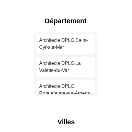
Toulouse
Architecte DPLG Nice
Département
Architecte DPLG Nantes
Architecte DPLG Saint-
Cyr-sur-Mer
Architecte DPLG
Strasbourg
Architecte DPLG La
Valette-du-Var
Architecte DPLG
Montpellier
Architecte DPLG
Roquebrune-sur-Argens
Architecte DPLG
Bordeaux
Architecte DPLG Sanary-
sur-Mer
Architecte DPLG Lille
Villes