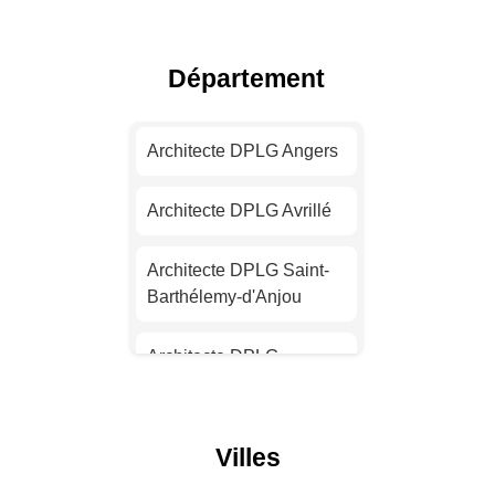
Toulouse
Architecte DPLG Nice
Département
Architecte DPLG Nantes
Architecte DPLG Angers
Architecte DPLG
Strasbourg
Architecte DPLG Avrillé
Architecte DPLG
Architecte DPLG Saint-
Montpellier
Barthélemy-d'Anjou
Architecte DPLG
Architecte DPLG
Bordeaux
Montreuil-Juigné
Architecte DPLG Lille
Architecte DPLG
Villes
Beaufort-en-Anjou