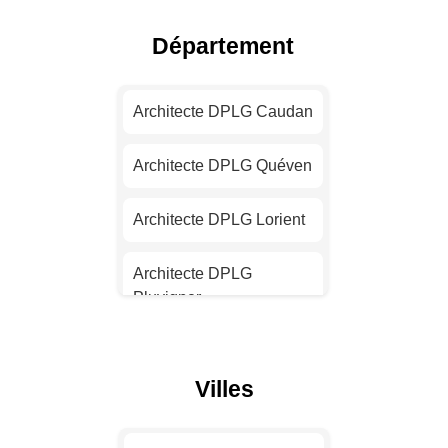
Architecte DPLG Nice
Département
Architecte DPLG Nantes
Architecte DPLG Caudan
Architecte DPLG
Strasbourg
Architecte DPLG Quéven
Architecte DPLG
Architecte DPLG Lorient
Montpellier
Architecte DPLG
Architecte DPLG
Pluvigner
Bordeaux
Architecte DPLG Saint-
Architecte DPLG Lille
Avé
Villes
Architecte DPLG Rennes
Architecte DPLG Vannes