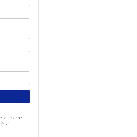
re sélectionné
rchage