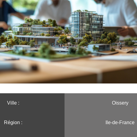
Ville :️
Oissery
Région :️
Ile-de-France