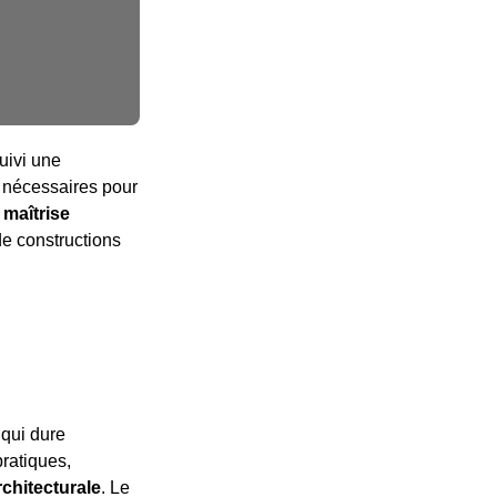
uivi une
s nécessaires pour
a maîtrise
de constructions
 qui dure
pratiques,
chitecturale
. Le