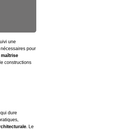
uivi une
s nécessaires pour
a maîtrise
de constructions
 qui dure
pratiques,
chitecturale
. Le