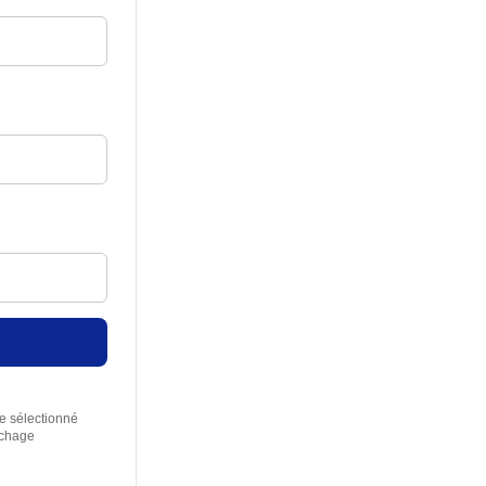
re sélectionné
rchage