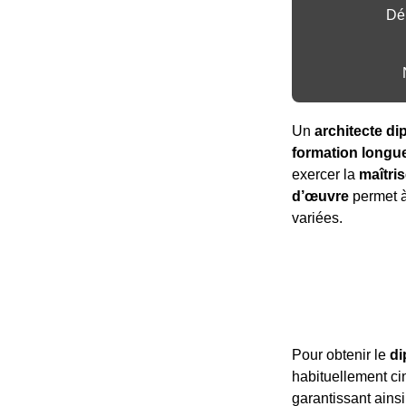
Dé
Un
architecte d
formation longue
exercer la
maîtri
d’œuvre
permet à 
variées.
Pour obtenir le
di
habituellement cin
garantissant ain