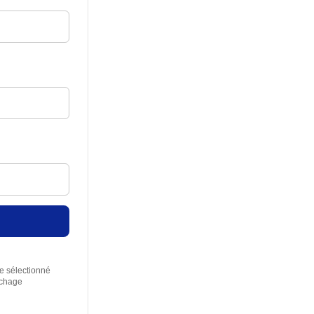
re sélectionné
rchage