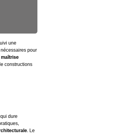
uivi une
s nécessaires pour
a maîtrise
de constructions
 qui dure
pratiques,
chitecturale
. Le