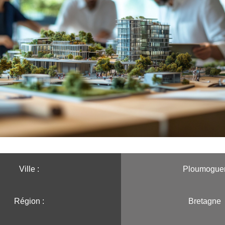
Ville :️
Ploumogue
Région :️
Bretagne