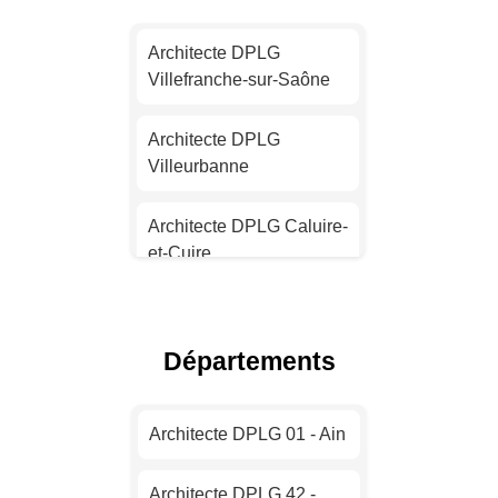
Architecte DPLG Nantes
Architecte DPLG
Villefranche-sur-Saône
Architecte DPLG
Strasbourg
Architecte DPLG
Villeurbanne
Architecte DPLG
Montpellier
Architecte DPLG Caluire-
et-Cuire
Architecte DPLG
Bordeaux
Architecte DPLG
Francheville
Architecte DPLG Lille
Départements
Architecte DPLG Oullins
Architecte DPLG Rennes
Architecte DPLG 01 - Ain
Architecte DPLG
Architecte DPLG Reims
Vénissieux
Architecte DPLG 42 -