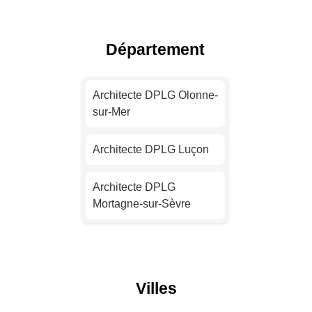
Toulouse
Architecte DPLG Nice
Département
Architecte DPLG Nantes
Architecte DPLG Olonne-
sur-Mer
Architecte DPLG
Strasbourg
Architecte DPLG Luçon
Architecte DPLG
Montpellier
Architecte DPLG
Mortagne-sur-Sèvre
Architecte DPLG
Bordeaux
Architecte DPLG Saint-
Jean-de-Monts
Architecte DPLG Lille
Villes
Architecte DPLG Le