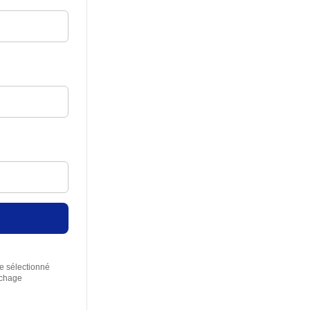
re sélectionné
rchage