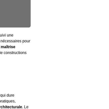
uivi une
s nécessaires pour
a maîtrise
de constructions
 qui dure
pratiques,
chitecturale
. Le