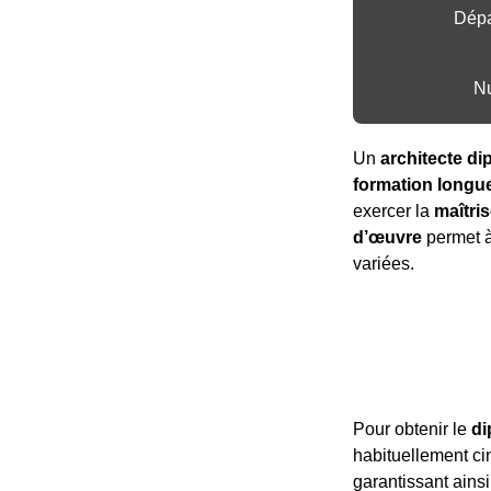
Dépa
Nu
Un
architecte d
formation longue
exercer la
maîtri
d’œuvre
permet à 
variées.
Pour obtenir le
di
habituellement cin
garantissant ain