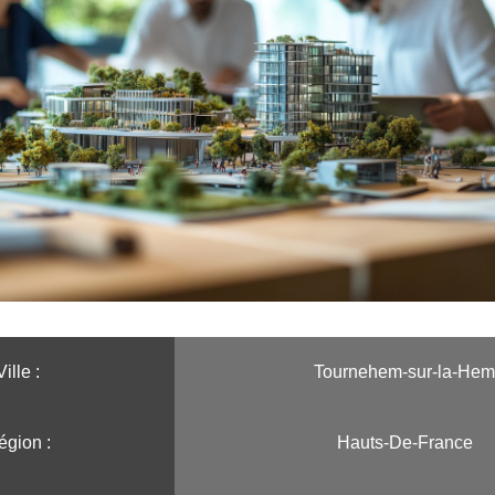
Ville :️
Tournehem-sur-la-Hem
gion :️
Hauts-De-France