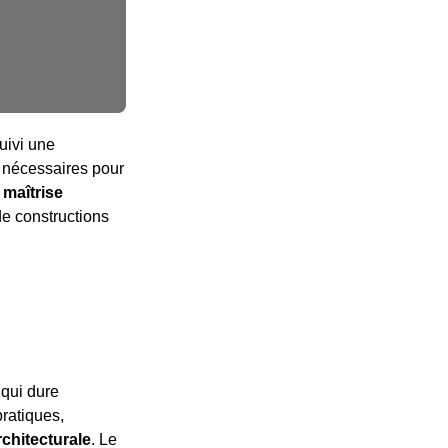
uivi une
s nécessaires pour
a maîtrise
de constructions
 qui dure
pratiques,
chitecturale
. Le