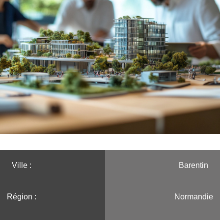
Ville :️
Barentin
Région :️
Normandie