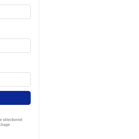
re sélectionné
rchage