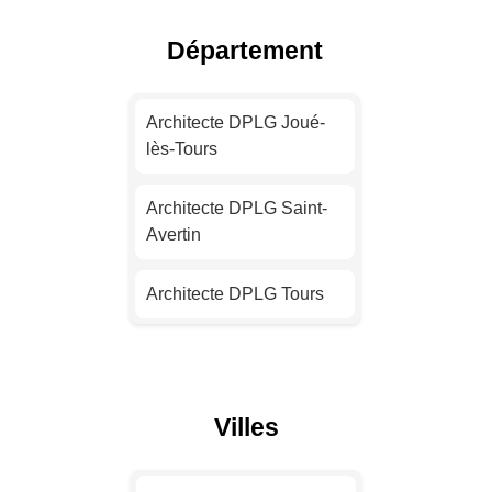
Architecte DPLG Nice
Département
Architecte DPLG Nantes
Architecte DPLG Joué-
lès-Tours
Architecte DPLG
Strasbourg
Architecte DPLG Saint-
Avertin
Architecte DPLG
Montpellier
Architecte DPLG Tours
Architecte DPLG
Bordeaux
Architecte DPLG
Amboise
Architecte DPLG Lille
Villes
Architecte DPLG Luynes
Architecte DPLG Rennes