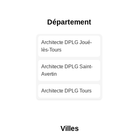
Toulouse
Architecte DPLG Nice
Département
Architecte DPLG Nantes
Architecte DPLG Joué-
lès-Tours
Architecte DPLG
Strasbourg
Architecte DPLG Saint-
Avertin
Architecte DPLG
Montpellier
Architecte DPLG Tours
Architecte DPLG
Bordeaux
Architecte DPLG
Amboise
Architecte DPLG Lille
Villes
Architecte DPLG Luynes