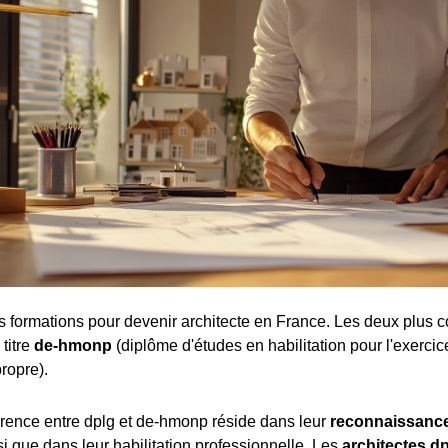
tes formations pour devenir architecte en France. Les deux plus c
 titre
de-hmonp
(diplôme d'études en habilitation pour l'exercic
ropre).
férence entre dplg et de-hmonp réside dans leur
reconnaissance
nsi que dans leur habilitation professionnelle. Les
architectes d