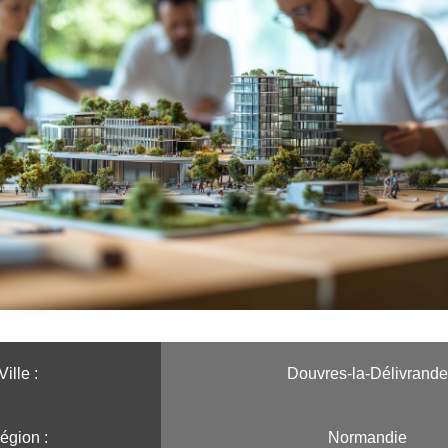
Ville :️
Douvres-la-Délivrande
égion :️
Normandie