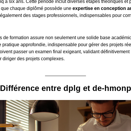
q à six ans. Cette période inclut diverses étapes théoriques et 
si que chaque diplômé possède une
expertise en conception ar
également des stages professionnels, indispensables pour com
.
s de formation assure non seulement une solide base académiq
pratique approfondie, indispensable pour gérer des projets réel
oivent passer un examen final exigeant, validant définitivement 
diriger des projets complexes.
Différence entre dplg et de-hmon