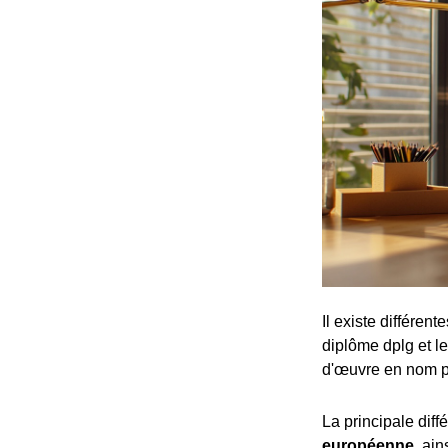
Il existe différen
diplôme dplg et le
d'œuvre en nom p
La principale dif
européenne
, ai