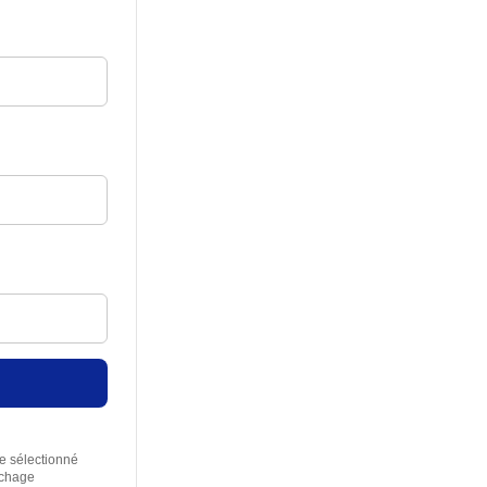
re sélectionné
rchage