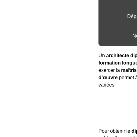
Dépa
N
Un
architecte d
formation longue
exercer la
maîtri
d’œuvre
permet à 
variées.
Pour obtenir le
di