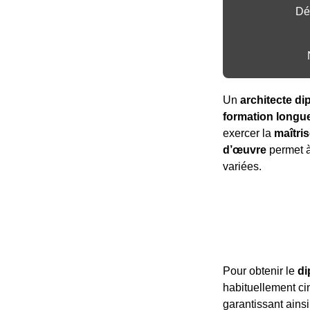
Dé
Un
architecte d
formation longue
exercer la
maîtri
d’œuvre
permet à 
variées.
Pour obtenir le
di
habituellement cin
garantissant ain