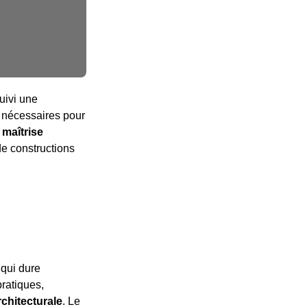
uivi une
s nécessaires pour
a maîtrise
de constructions
 qui dure
pratiques,
chitecturale
. Le