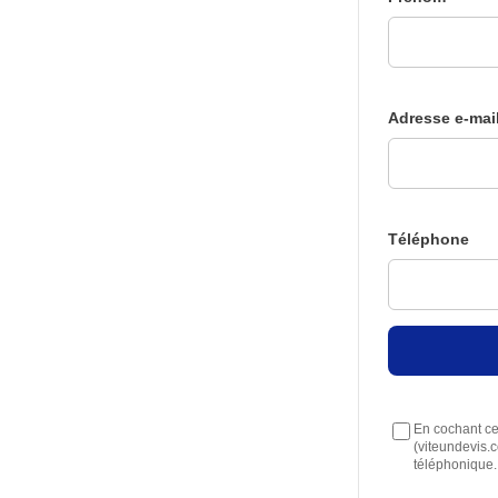
Adresse e-mai
Téléphone
En cochant cet
(viteundevis.
téléphonique.