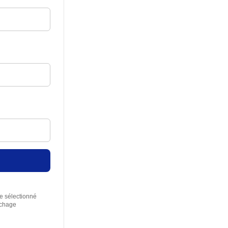
re sélectionné
rchage