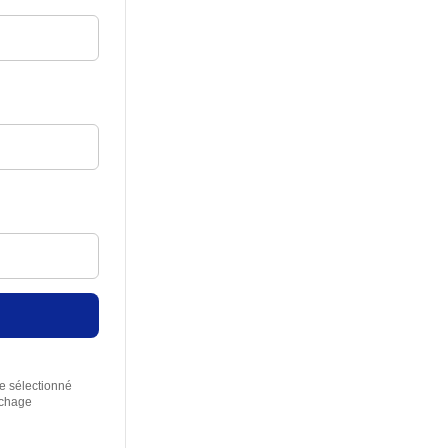
re sélectionné
rchage