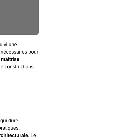
uivi une
s nécessaires pour
a maîtrise
de constructions
 qui dure
pratiques,
chitecturale
. Le