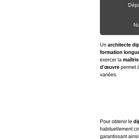
Dépa
Nu
Un
architecte d
formation longue
exercer la
maîtri
d’œuvre
permet à 
variées.
Pour obtenir le
di
habituellement cin
garantissant ain