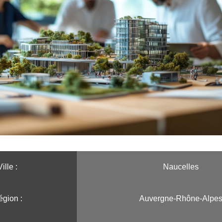
ille :️
Naucelles
gion :️
Auvergne-Rhône-Alpe