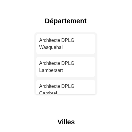
Toulouse
Architecte DPLG Nice
Département
Architecte DPLG Nantes
Architecte DPLG
Wasquehal
Architecte DPLG
Strasbourg
Architecte DPLG
Lambersart
Architecte DPLG
Montpellier
Architecte DPLG
Cambrai
Architecte DPLG
Bordeaux
Architecte DPLG
Villeneuve-d'Ascq
Architecte DPLG Lille
Villes